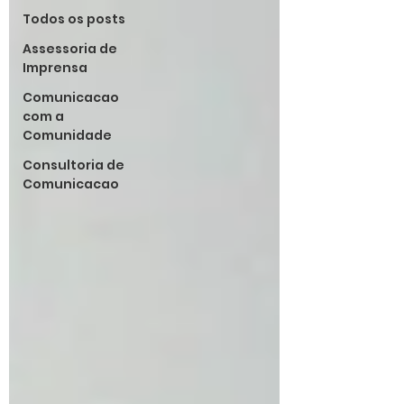
Todos os posts
Assessoria de
Imprensa
Comunicacao
com a
Comunidade
Consultoria de
Comunicacao