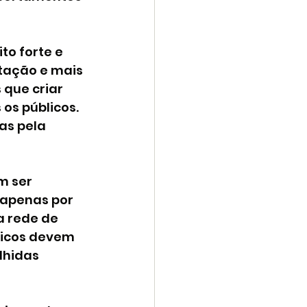
o forte e 
tação e mais 
 que criar 
os públicos. 
as pela 
m ser 
apenas por 
 rede de 
licos devem 
lhidas 