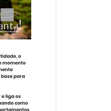
tidade, o 
um momento 
mente 
 base para 
e liga os 
atuando como 
mportamentos 