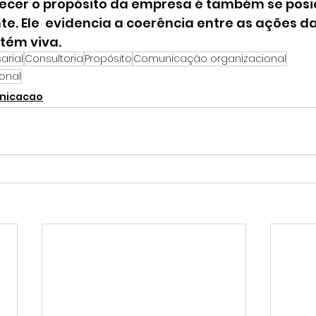
lecer o propósito da empresa é também se posi
e. Ele  evidencia a coerência entre as ações d
tém viva.
rial
Consultoria
Propósito
Comunicação organizacional
onal
unicacao